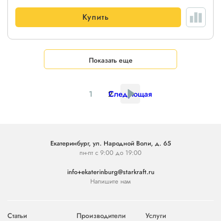
Купить
Показать еще
1
2
Следующая
Екатеринбург, ул. Народной Воли, д. 65
пн-пт с 9:00 до 19:00
info+ekaterinburg@starkraft.ru
Напишите нам
Статьи
Производители
Услуги