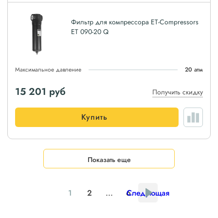
Фильтр для компрессора ET-Compressors
ET 090-20 Q
Максимальное давление
20 атм
15 201
руб
Получить скидку
Купить
Показать еще
1
2
...
6
Следующая