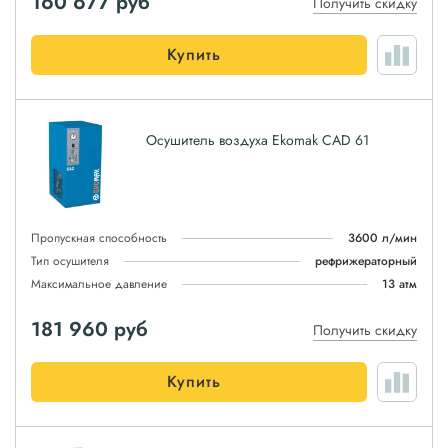
160 677
руб
Получить скидку
Купить
Осушитель воздуха Ekomak CAD 61
Пропускная способность
3600 л/мин
Тип осушителя
рефрижераторный
Максимальное давление
13 атм
181 960
руб
Получить скидку
Купить