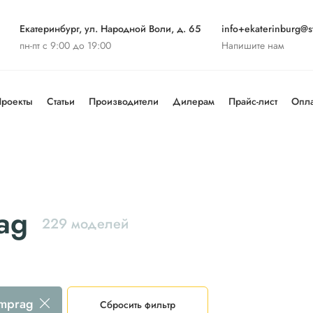
Екатеринбург, ул. Народной Воли, д. 65
info+ekaterinburg@st
пн-пт с 9:00 до 19:00
Напишите нам
роекты
Статьи
Производители
Дилерам
Прайс-лист
Опла
ag
229 моделей
mprag
Сбросить фильтр