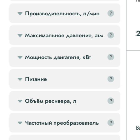
П
Передвижной компрессор
Производительность, л/мин
?
?
Компрессорное оборудование
Максимальное давление, атм
?
?
Компрессоры доп.
Мощность двигателя, кВт
?
?
Осветительные мачты
Питание
?
?
Осушители
Ресиверы
Объём ресивера, л
?
?
Фильтры
Частотный преобразователь
?
?
В