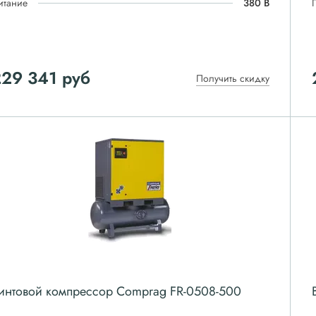
итание
380 В
229 341
руб
Получить скидку
интовой компрессор Comprag FR-0508-500