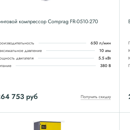
интовой компрессор Comprag FR-0510-270
роизводительность
650 л/мин
аксимальное давление
10 атм
ощность двигателя
5.5 кВт
итание
380 В
264 753
руб
Получить скидку