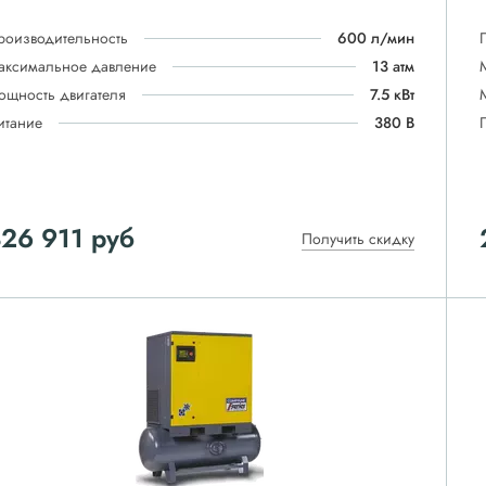
роизводительность
600 л/мин
аксимальное давление
13 атм
ощность двигателя
7.5 кВт
итание
380 В
26 911
руб
Получить скидку