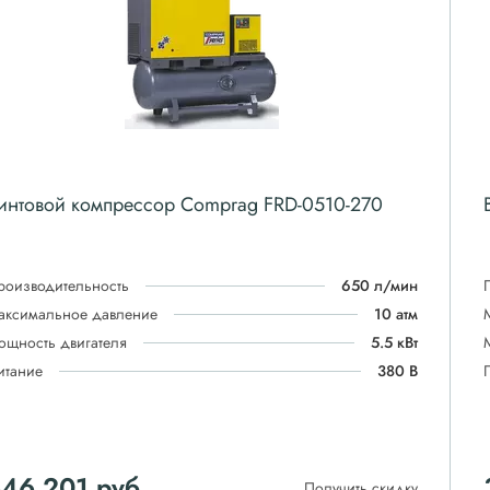
интовой компрессор Comprag FRD-0510-270
роизводительность
650 л/мин
аксимальное давление
10 атм
ощность двигателя
5.5 кВт
итание
380 В
346 201
руб
Получить скидку