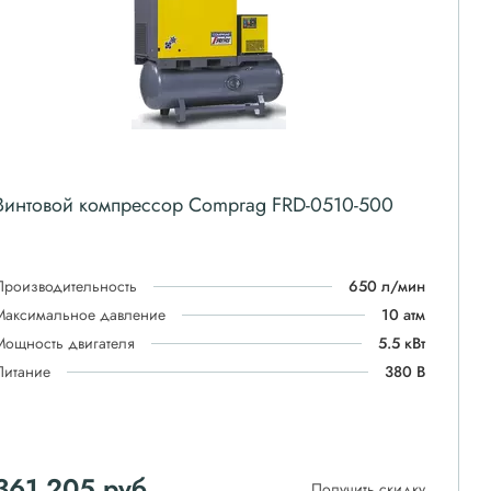
Винтовой компрессор Comprag FRD-0510-500
Производительность
650 л/мин
Максимальное давление
10 атм
Мощность двигателя
5.5 кВт
Питание
380 В
361 205
руб
Получить скидку