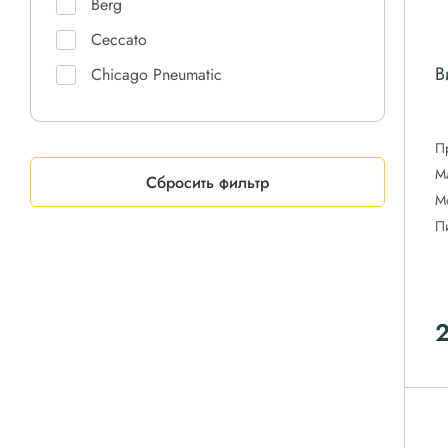
Berg
Ceccato
В
Chicago Pneumatic
Comaro
Comprag
П
М
CrossAir
Сбросить фильтр
М
Dali
П
DAS
Doosan
Ekomak
ET-Compressors
Fiac
Fini