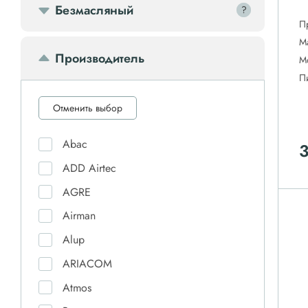
Безмасляный
?
?
П
М
Производитель
М
П
Отменить выбор
Abac
3
ADD Airtec
AGRE
Airman
Alup
ARIACOM
Atmos