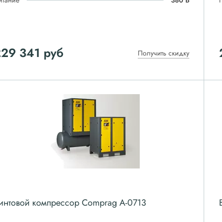
итание
380 В
229 341
руб
Получить скидку
интовой компрессор Comprag А-0713