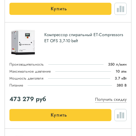
Купить
Компрессор спиральный ET-Compressors
ET OFS 3,7-10 belt
Производительность
350 л/мин
Максимальное давление
10 атм
Мощность двигателя
3.7 кВт
Питание
380 В
473 279
руб
Получить скидку
Купить