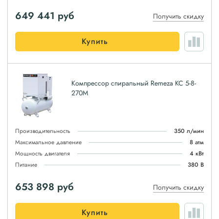
649 441
руб
Получить скидку
Купить
Компрессор спиральный Remeza КС 5-8-
270М
Производительность
350 л/мин
Максимальное давление
8 атм
Мощность двигателя
4 кВт
Питание
380 В
653 898
руб
Получить скидку
Купить