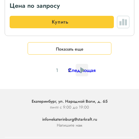
Цена по запросу
Купить
Показать еще
1
2
Следующая
Екатеринбург, ул. Народной Воли, д. 65
пн-пт с 9:00 до 19:00
info+ekaterinburg@starkraft.ru
Напишите нам