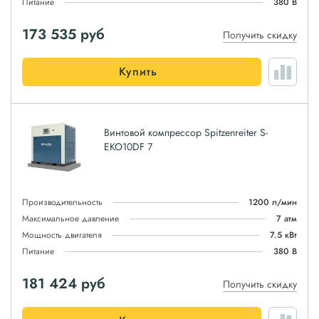
Питание
380 В
173 535
руб
Получить скидку
Купить
Винтовой компрессор Spitzenreiter S-
EKO10DF 7
Производительность
1200 л/мин
Максимальное давление
7 атм
Мощность двигателя
7.5 кВт
Питание
380 В
181 424
руб
Получить скидку