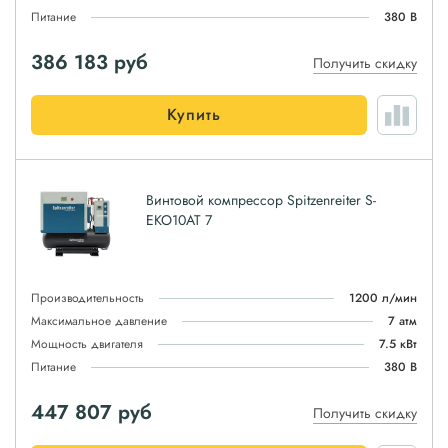
Питание
380 В
386 183
руб
Получить скидку
Купить
Винтовой компрессор Spitzenreiter S-
EKO10AT 7
Производительность
1200 л/мин
Максимальное давление
7 атм
Мощность двигателя
7.5 кВт
Питание
380 В
447 807
руб
Получить скидку