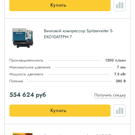
Купить
Винтовой компрессор Spitzenreiter S-
EKO10ATFPM 7
Производительность
1200 л/мин
Максимальное давление
7 атм
Мощность двигателя
7.5 кВт
Питание
380 В
554 624
руб
Получить скидку
Купить