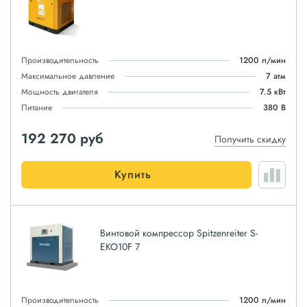
Производительность
1200 л/мин
Максимальное давление
7 атм
Мощность двигателя
7.5 кВт
Питание
380 В
192 270
руб
Получить скидку
Купить
Винтовой компрессор Spitzenreiter S-
EKO10F 7
Производительность
1200 л/мин